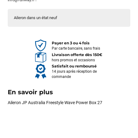
Aileron dans un état neuf
Payer en 3 ou 4 fois
Par carte bancaire, sans frais
Livraison offerte dès 150€
hors promos et occasions
Satisfait ou remboursé
14 jours après réception de
commande
En savoir plus
Aileron JP Australia Freestyle Wave Power Box 27
François
il y a un mois
J’ai commandé un pack via leur site internet. À peine la