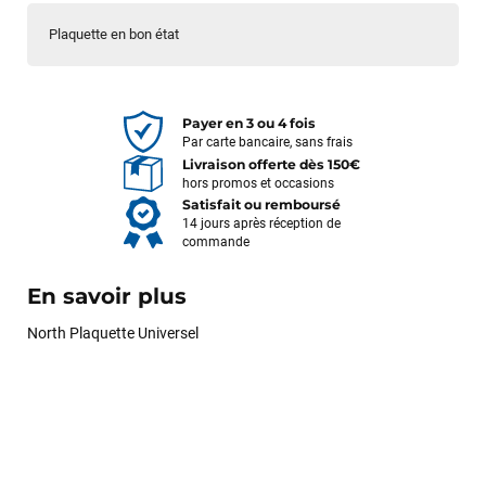
Plaquette en bon état
Payer en 3 ou 4 fois
Par carte bancaire, sans frais
Livraison offerte dès 150€
hors promos et occasions
Satisfait ou remboursé
14 jours après réception de
commande
En savoir plus
North Plaquette Universel
François
il y a un mois
J’ai commandé un pack via leur site internet. À peine la
commande validée, le magasin m’a appelé pour confirmer