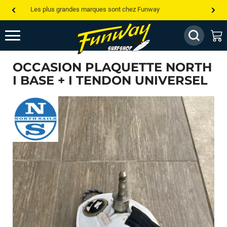
Les plus grandes marques sont chez Funway
Jusqu’à -75% de remise sur le windsurf, wingfoil, etc...
💰 Meilleur prix garanti — Moins cher ailleurs ? On s’aligne !
OCCASION PLAQUETTE NORTH
Besoin de conseils de pro ? Appelle nous !
I BASE + I TENDON UNIVERSEL