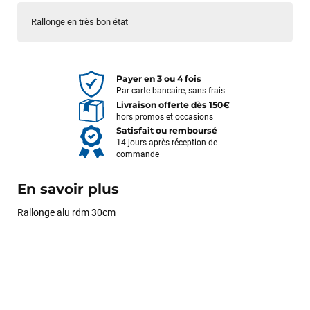
Rallonge en très bon état
Payer en 3 ou 4 fois
Par carte bancaire, sans frais
Livraison offerte dès 150€
hors promos et occasions
Satisfait ou remboursé
14 jours après réception de
commande
En savoir plus
Rallonge alu rdm 30cm
François
il y a un mois
J’ai commandé un pack via leur site internet. À peine la
commande validée, le magasin m’a appelé pour confirmer