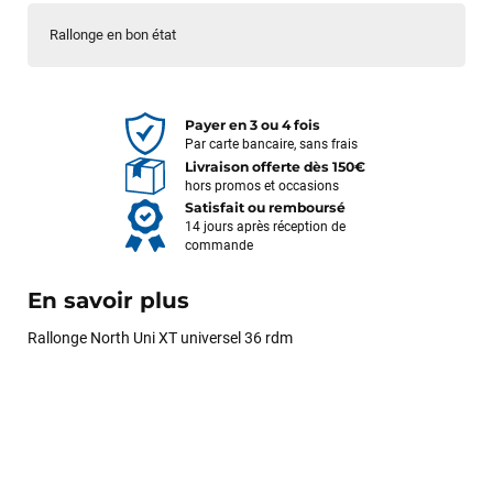
Rallonge en bon état
Payer en 3 ou 4 fois
Par carte bancaire, sans frais
Livraison offerte dès 150€
hors promos et occasions
Satisfait ou remboursé
14 jours après réception de
commande
En savoir plus
Rallonge North Uni XT universel 36 rdm
François
il y a un mois
J’ai commandé un pack via leur site internet. À peine la
commande validée, le magasin m’a appelé pour confirmer