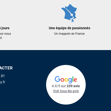
 jours
Une équipe de passionnés
our nous
Un magasin en France
f.
ACTER
.81
y.fr
4.9/5 sur
239 avis
Voir tous les avis