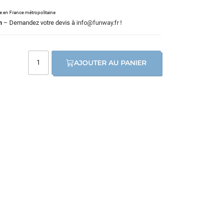
le en France métropolitaine
m
– Demandez votre devis à
info@funway.fr
!
AJOUTER AU PANIER