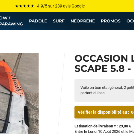
Les plus grandes marques sont chez Funway
DW /
Jusqu’à -75% de remise sur le windsurf, wingfoil, etc...
PADDLE
SURF
NÉOPRÈNE
PROMOS
OC
PARAWING
💰 Meilleur prix garanti — Moins cher ailleurs ? On s’aligne !
Besoin de conseils de pro ? Appelle nous !
OCCASION 
SCAPE 5.8 -
Voile en bon état général, 2 pe
partant du bas...
Vérifier la disponibilité au :
0
Estimation de livraison * : 29,00 €
Entre le Lundi 10 Août 2026 et le M