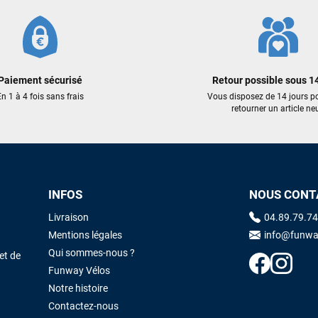
Sébastien BACHELIER
il y a un mois
Cela faisait 6 mois que je galérais à remplacer ma board eux m'ont
trouvé une pépite à laquelle je n'aurais jamais pensé ! Excellent conseil
excellent prix et en plus super sympas. Merci encore pour cette severne
dyno !
Paiement sécurisé
Retour possible sous 14
n 1 à 4 fois sans frais
Vous disposez de 14 jours p
retourner un article neu
Maronui RICHMOND
il y a 3 mois
J'ai acheté une voile d'occasion depuis Tahiti. Super service. L'envoi a
été rapide. La voile est arrivée en super état. Mauruuru roa.
INFOS
NOUS CONT
VOIR TOUS LES AVIS
LAISSER UN AVIS
Livraison
04.89.79.74
Mentions légales
info@funwa
Qui sommes-nous ?
et de
Funway Vélos
Notre histoire
Contactez-nous