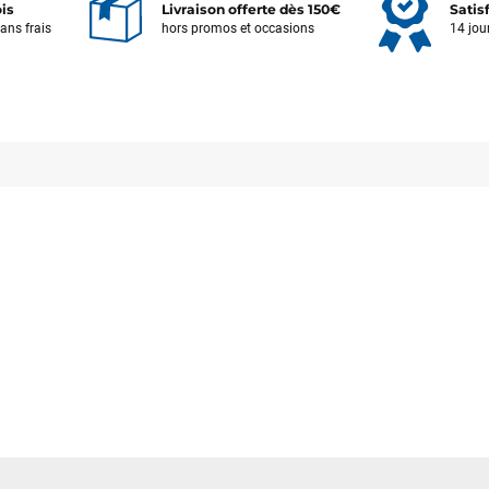
ois
Livraison offerte dès 150€
Satis
sans frais
hors promos et occasions
14 jou
Votre satisfaction est notre priorité !
Découvrez quelques uns de vos
commentaires laissés sur Google
François
il y a un mois
J’ai commandé un pack via leur site internet. À peine la commande
validée, le magasin m’a appelé pour confirmer avec moi les
caractéristiques des équipements, me conseiller sur le matériel à choisir,
et m’a même offert du matériel en plus. Niveau réactivité, c’est au top :
la commande est partie le lendemain, et j’ai bien reçu tout le matériel
dans un colis propre et soigné. Plus qu’à tester ça sur l’eau ! Je
recommande vivement ce magasin pour son professionnalisme et sa
réactivité.