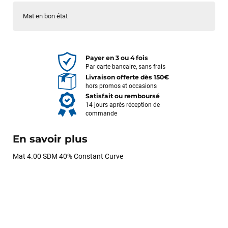
Mat en bon état
Payer en 3 ou 4 fois
Par carte bancaire, sans frais
Livraison offerte dès 150€
hors promos et occasions
Satisfait ou remboursé
14 jours après réception de
commande
En savoir plus
Mat 4.00 SDM 40% Constant Curve
François
il y a un mois
J’ai commandé un pack via leur site internet. À peine la
commande validée, le magasin m’a appelé pour confirmer