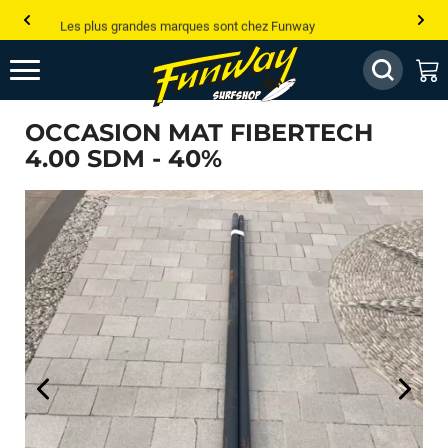
Les plus grandes marques sont chez Funway
Jusqu’à -75% de remise sur le windsurf, wingfoil, etc...
💰 Meilleur prix garanti — Moins cher ailleurs ? On s’aligne !
OCCASION MAT FIBERTECH
Besoin de conseils de pro ? Appelle nous !
4.00 SDM - 40%