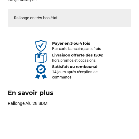
Rallonge en très bon état
Payer en 3 ou 4 fois
Par carte bancaire, sans frais
Livraison offerte dès 150€
hors promos et occasions
Satisfait ou remboursé
14 jours après réception de
commande
En savoir plus
Rallonge Alu 28 SDM
François
il y a un mois
J’ai commandé un pack via leur site internet. À peine la