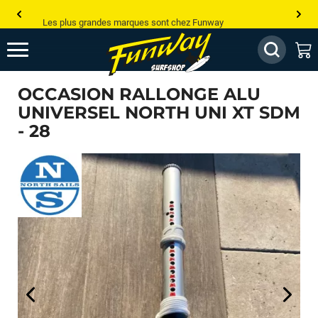
Les plus grandes marques sont chez Funway
Jusqu’à -75% de remise sur le windsurf, wingfoil, etc...
💰 Meilleur prix garanti — Moins cher ailleurs ? On s’aligne !
OCCASION RALLONGE ALU
Besoin de conseils de pro ? Appelle nous !
UNIVERSEL NORTH UNI XT SDM
- 28