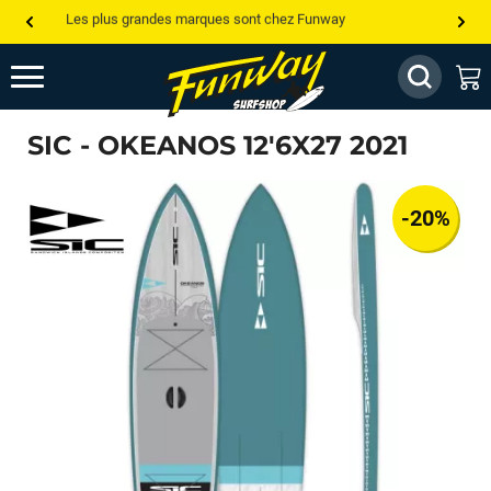
Les plus grandes marques sont chez Funway
Jusqu’à -75% de remise sur le windsurf, wingfoil, etc...
💰 Meilleur prix garanti — Moins cher ailleurs ? On s’aligne !
SIC - OKEANOS 12'6X27 2021
Besoin de conseils de pro ? Appelle nous !
-20%