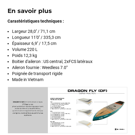
En savoir plus
Carastéristiques techniques :
Largeur 28,0'' / 71,1 cm
Longueur 11'0'' / 335,3 cm
Épaisseur 6,9'' / 17,5 cm
Volume 220 L
Poids 12,3 kg
Boitier d'aileron : US central, 2xFCS latéraux
Aileron fournie : Weedless 7.0"
François
il y a un mois
Poignée de transport rigide
J’ai commandé un pack via leur site internet. À peine la
Made in Vietnam
commande validée, le magasin m’a appelé pour confirmer
avec moi les caractéristiques des équipements, me conseiller
sur le matériel à choisir, et m’a même offert du matériel en
plus. Niveau réactivité, c’est au top : la commande est partie
le lendemain, et j’ai bien reçu tout le matériel dans un colis
propre et soigné. Plus qu’à tester ça sur l’eau ! Je
recommande vivement ce magasin pour son
professionnalisme et sa réactivité.