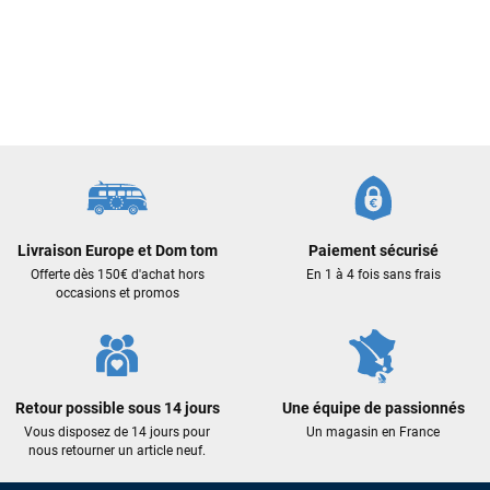
Sébastien BACHELIER
il y a un mois
Cela faisait 6 mois que je galérais à remplacer ma board eux
m'ont trouvé une pépite à laquelle je n'aurais jamais pensé !
Excellent conseil excellent prix et en plus super sympas. Merci
encore pour cette severne dyno !
Maronui RICHMOND
il y a 3 mois
J'ai acheté une voile d'occasion depuis Tahiti. Super service.
Livraison Europe et Dom tom
Paiement sécurisé
L'envoi a été rapide. La voile est arrivée en super état.
Offerte dès 150€ d'achat hors
En 1 à 4 fois sans frais
Mauruuru roa.
occasions et promos
VOIR TOUS LES AVIS
Retour possible sous 14 jours
Une équipe de passionnés
LAISSER UN AVIS
Vous disposez de 14 jours pour
Un magasin en France
nous retourner un article neuf.