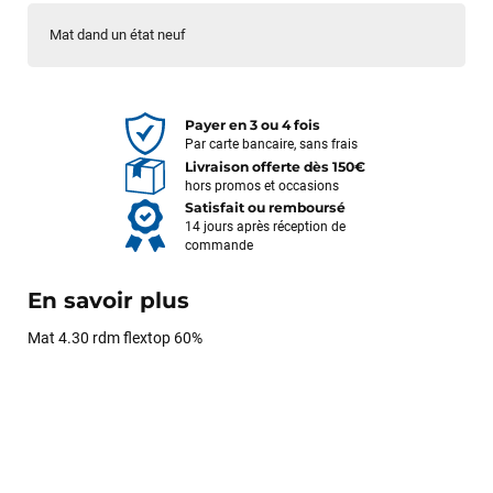
Mat dand un état neuf
Payer en 3 ou 4 fois
Par carte bancaire, sans frais
Livraison offerte dès 150€
hors promos et occasions
Satisfait ou remboursé
14 jours après réception de
commande
En savoir plus
Mat 4.30 rdm flextop 60%
François
il y a un mois
J’ai commandé un pack via leur site internet. À peine la
commande validée, le magasin m’a appelé pour confirmer