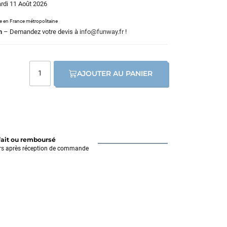
ardi 11 Août 2026
le en France métropolitaine
m
– Demandez votre devis à
info@funway.fr
!
AJOUTER AU PANIER
fait ou remboursé
rs après réception de commande