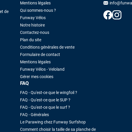
Maronui RICHMOND
il y a 3 mois
Mentions légales
info@funwa
Qui sommes-nous ?
J'ai acheté une voile d'occasion depuis Tahiti. Super service. L'envoi a
et de
été rapide. La voile est arrivée en super état. Mauruuru roa.
Funway Vélos
Notre histoire
Contactez-nous
VOIR TOUS LES AVIS
LAISSER UN AVIS
Plan du site
Conditions générales de vente
Formulaire de contact
Mentions légales
Funway Vélos - Veloland
Gérer mes cookies
FAQ
FAQ - Qu'est-ce que le wingfoil ?
FAQ - Qu'est-ce que le SUP ?
FAQ - Qu'est-ce que le surf ?
FAQ - Générales
Le Parawing chez Funway Surfshop
Comment choisir la taille de sa planche de