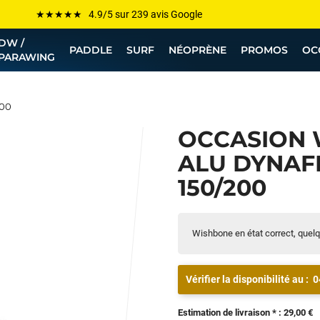
Les plus grandes marques sont chez Funway
DW /
Jusqu’à -75% de remise sur le windsurf, wingfoil, etc...
PADDLE
SURF
NÉOPRÈNE
PROMOS
OC
PARAWING
💰 Meilleur prix garanti — Moins cher ailleurs ? On s’aligne !
Besoin de conseils de pro ? Appelle nous !
200
OCCASION
ALU DYNAFI
150/200
Wishbone en état correct, quel
Vérifier la disponibilité au :
0
Estimation de livraison * : 29,00 €