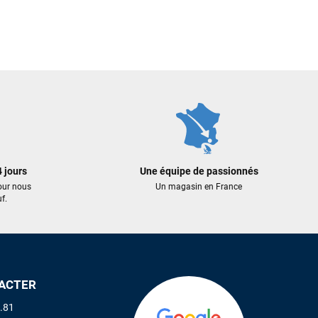
 jours
Une équipe de passionnés
our nous
Un magasin en France
f.
ACTER
.81