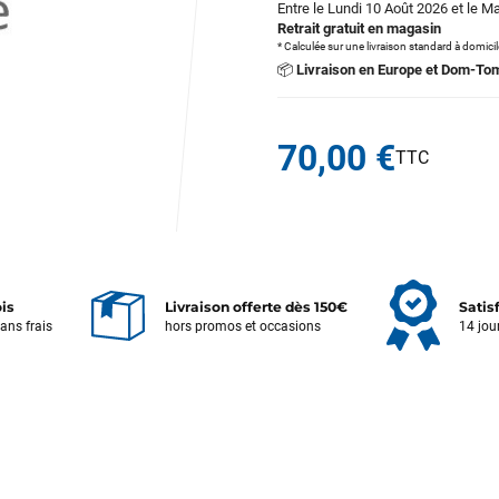
Entre le Lundi 10 Août 2026 et le M
Retrait gratuit en magasin
* Calculée sur une livraison standard à domici
📦
Livraison en Europe et Dom-To
70,00 €
ois
Livraison offerte dès 150€
Satis
sans frais
hors promos et occasions
14 jou
Votre satisfaction est notre priorité !
Découvrez quelques uns de vos