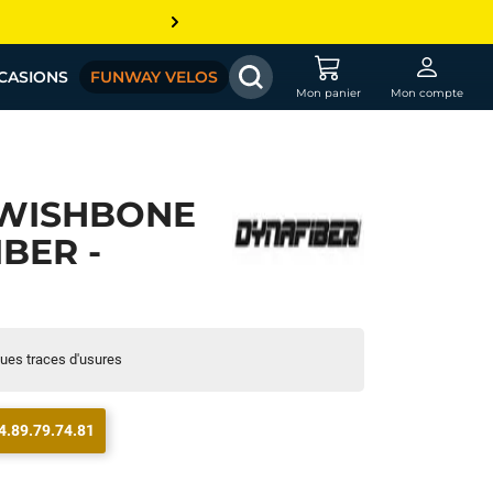
CASIONS
FUNWAY VELOS
Mon panier
Mon compte
 WISHBONE
BER -
ques traces d'usures
4.89.79.74.81