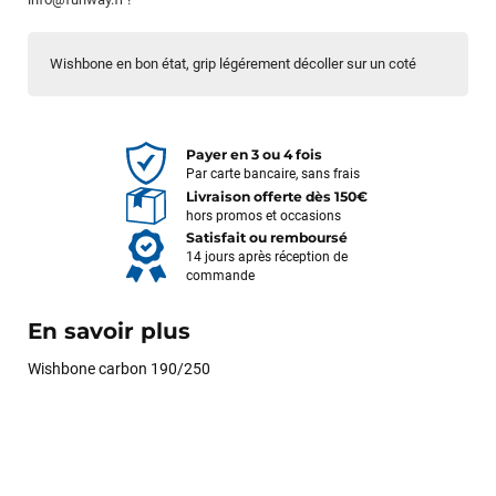
Wishbone en bon état, grip légérement décoller sur un coté
Payer en 3 ou 4 fois
Par carte bancaire, sans frais
Livraison offerte dès 150€
hors promos et occasions
Satisfait ou remboursé
14 jours après réception de
commande
En savoir plus
Wishbone carbon 190/250
François
il y a un mois
J’ai commandé un pack via leur site internet. À peine la