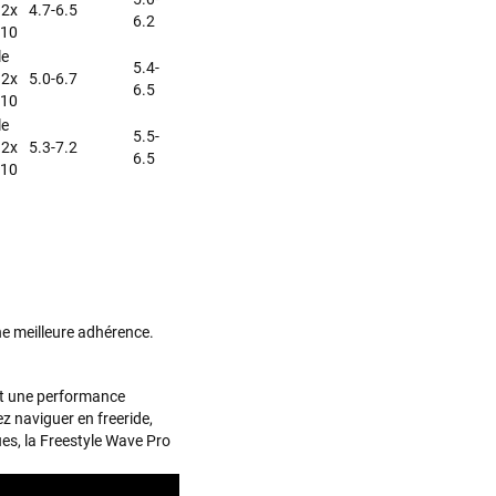
 2x
4.7-6.5
6.2
Sébastien BACHELIER
il y a un mois
 10
Cela faisait 6 mois que je galérais à remplacer ma board eux m'ont
le
5.4-
trouvé une pépite à laquelle je n'aurais jamais pensé ! Excellent conseil
 2x
5.0-6.7
6.5
excellent prix et en plus super sympas. Merci encore pour cette severne
 10
dyno !
le
5.5-
 2x
5.3-7.2
6.5
 10
Maronui RICHMOND
il y a 3 mois
J'ai acheté une voile d'occasion depuis Tahiti. Super service. L'envoi a
été rapide. La voile est arrivée en super état. Mauruuru roa.
VOIR TOUS LES AVIS
LAISSER UN AVIS
ne meilleure adhérence.
ent une performance
z naviguer en freeride,
es, la Freestyle Wave Pro