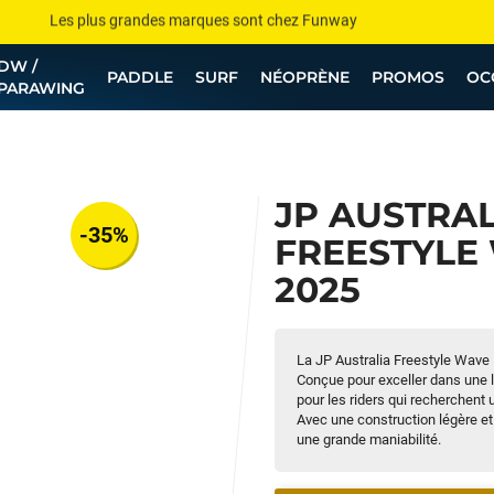
Les plus grandes marques sont chez Funway
DW /
Jusqu’à -75% de remise sur le windsurf, wingfoil, etc...
PADDLE
SURF
NÉOPRÈNE
PROMOS
OC
PARAWING
💰 Meilleur prix garanti — Moins cher ailleurs ? On s’aligne !
Besoin de conseils de pro ? Appelle nous !
JP AUSTRAL
-35%
FREESTYLE
2025
La JP Australia Freestyle Wave 
Conçue pour exceller dans une l
pour les riders qui recherchent 
Avec une construction légère et
une grande maniabilité.