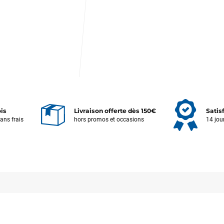
ois
Livraison offerte dès 150€
Satis
sans frais
hors promos et occasions
14 jou