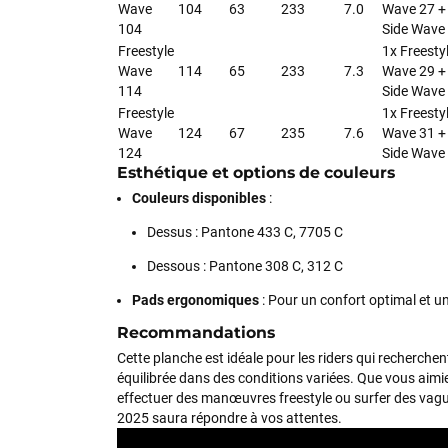
Wave
104
63
233
7.0
Wave 27 +
104
Side Wave
Freestyle
1x Freesty
Wave
114
65
233
7.3
Wave 29 +
114
Side Wave
Freestyle
1x Freesty
Wave
124
67
235
7.6
Wave 31 +
124
Side Wave
Esthétique et options de couleurs
Couleurs disponibles
:
Dessus : Pantone 433 C, 7705 C
Dessous : Pantone 308 C, 312 C
Pads ergonomiques
: Pour un confort optimal et u
Recommandations
Cette planche est idéale pour les riders qui recherch
équilibrée dans des conditions variées. Que vous aimie
effectuer des manœuvres freestyle ou surfer des vagu
2025 saura répondre à vos attentes.