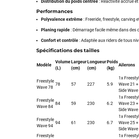
Distribution du poids centrée
: Réactivité accrue et
Performances
Polyvalence extrême
: Freeride, freestyle, carving e
Planing rapide
: Démarrage facile même dans des c
Confort et contrôle
: Adaptée aux riders de tous ni
Spécifications des tailles
Volume
Largeur
Longueur
Poids
Modèle
Ailerons
(L)
(cm)
(cm)
(kg)
1x Freesty
Freestyle
78
57
227
5.9
Wave 21 +
Wave 78
Side Wave
1x Freesty
Freestyle
84
59
230
6.2
Wave 23 +
Wave 84
Side Wave
1x Freesty
Freestyle
94
61
230
6.7
Wave 25 +
Wave 94
Side Wave
Freestyle
1x Freesty