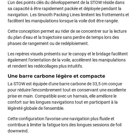
L'un des points clés du développement de la STOW réside dans
sa capacité à être rapidement packée et déployée pendant la
navigation. Les Smooth Packing Lines limitent les frottements et
facilitent les manipulations lorsque la voile doit être rangée.
Cette conception permet au rider de se concentrer sur la lecture
du plan d'eau et la trajectoire sans perdre de temps lors des
phases de rangement ou de redéploiement.
Les repères visuels présents sur le canopy et le bridage facilitent
également l'orientation de la voile, accélèrent les manipulations
et rendent les redécollages plus intuitifs.
Une barre carbone légère et compacte
François
il y a un mois
La STOW est équipée d'une barre carbone de 33,5 cm conçue
J’ai commandé un pack via leur site internet. À peine la
pour réduire l'encombrement tout en conservant une excellente
commande validée, le magasin m’a appelé pour confirmer
prise en main. Compatible avec un harnais, elle améliore le
avec moi les caractéristiques des équipements, me conseiller
confort sur les longues navigations tout en participant à la
sur le matériel à choisir, et m’a même offert du matériel en
légèreté globale de l'ensemble.
plus. Niveau réactivité, c’est au top : la commande est partie
le lendemain, et j’ai bien reçu tout le matériel dans un colis
Cette configuration favorise une navigation plus fluide et
propre et soigné. Plus qu’à tester ça sur l’eau ! Je
contribue à limiter la fatigue lors des longues sessions de foil
recommande vivement ce magasin pour son
downwind.
professionnalisme et sa réactivité.