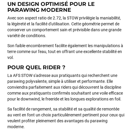
UN DESIGN OPTIMISÉ POUR LE
PARAWING MODERNE
Sébastien BACHELIER
il y a un mois
Avec son aspect ratio de 2.72, la STOW privilégie la maniabilité,
la légèreté et la facilité d'utilisation. Cette géométrie permet de
Cela faisait 6 mois que je galérais à remplacer ma board eux
conserver un comportement sain et prévisible dans une grande
m'ont trouvé une pépite à laquelle je n'aurais jamais pensé !
variété de conditions.
Excellent conseil excellent prix et en plus super sympas. Merci
encore pour cette severne dyno !
Son faible encombrement facilite également les manipulations à
terre comme sur l'eau, tout en offrant une excellente stabilité en
vol.
Maronui RICHMOND
il y a 3 mois
POUR QUEL RIDER ?
J'ai acheté une voile d'occasion depuis Tahiti. Super service.
La AFS STOW s'adresse aux pratiquants qui recherchent une
L'envoi a été rapide. La voile est arrivée en super état.
parawing polyvalente, simple à utiliser et performante. Elle
Mauruuru roa.
conviendra parfaitement aux riders qui découvrent la discipline
comme aux pratiquants confirmés souhaitant une voile efficace
pour le downwind, le freeride et les longues explorations en foil.
VOIR TOUS LES AVIS
Sa facilité de rangement, sa stabilité et sa qualité de remontée
au vent en font un choix particulièrement pertinent pour ceux qui
LAISSER UN AVIS
veulent profiter pleinement des avantages du parawing
moderne.