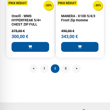
PRIX RÉDUIT
PRIX RÉDUIT
-20%
-30%
Oneill - WMS
MANERA - X10D 5/4/3
HYPERFREAK 5/4+
Front Zip Homme
CHEST ZIP FULL
490,00 €
375,00 €
343,00 €
300,00 €
<
1
2
3
>