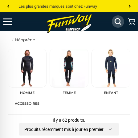
Les plus grandes marques sont chez Funway
Jusqu’à -75% de remise sur le windsurf, wingfoil, etc...
💰 Meilleur prix garanti — Moins cher ailleurs ? On s’aligne !
Néoprène
Besoin de conseils de pro ? Appelle nous !
HOMME
FEMME
ENFANT
ACCESSOIRES
Il y a 62 produits.
Produits récemment mis à jour en premier