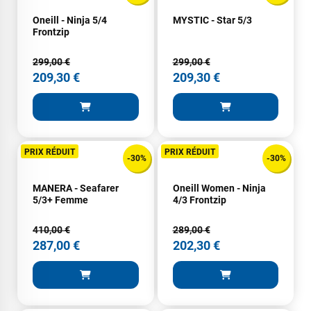
Excellent conseil excellent prix et en plus super sympas. Merci
Oneill - Ninja 5/4
MYSTIC - Star 5/3
encore pour cette severne dyno !
Frontzip
299,00 €
299,00 €
Maronui RICHMOND
il y a 3 mois
209,30 €
209,30 €
J'ai acheté une voile d'occasion depuis Tahiti. Super service.
L'envoi a été rapide. La voile est arrivée en super état.
Mauruuru roa.
PRIX RÉDUIT
PRIX RÉDUIT
-30%
-30%
VOIR TOUS LES AVIS
MANERA - Seafarer
Oneill Women - Ninja
5/3+ Femme
4/3 Frontzip
LAISSER UN AVIS
410,00 €
289,00 €
287,00 €
202,30 €