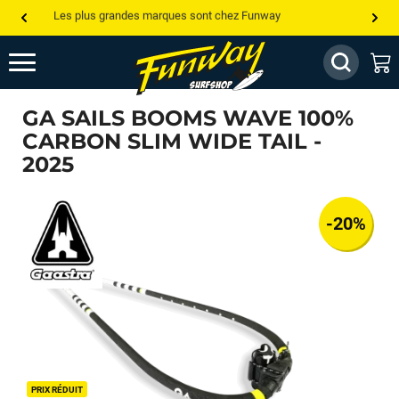
Les plus grandes marques sont chez Funway
Jusqu’à -75% de remise sur le windsurf, wingfoil, etc...
💰 Meilleur prix garanti — Moins cher ailleurs ? On s’aligne !
GA SAILS BOOMS WAVE 100%
Besoin de conseils de pro ? Appelle nous !
CARBON SLIM WIDE TAIL -
2025
-20%
PRIX RÉDUIT