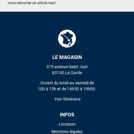
nous retourner un article neuf.
J'ai acheté une voile d'occasion depuis Tahiti. Super service.
L'envoi a été rapide. La voile est arrivée en super état.
Mauruuru roa.
VOIR TOUS LES AVIS
LAISSER UN AVIS
LE MAGASIN
375 avenue Saint Just
83130 La Garde
Ouvert du lundi au samedi de
10h à 13h et de 14h30 à 19h00.
Voir l'itinéraire
INFOS
Livraison
Mentions légales