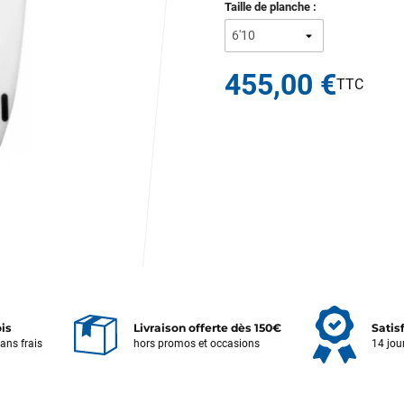
Taille de planche :
455,00 €
ois
Livraison offerte dès 150€
Satis
sans frais
hors promos et occasions
14 jou