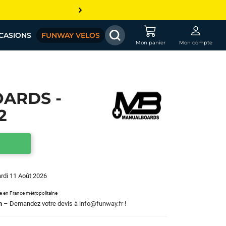
CASIONS
FUNWAY VELOS
Mon panier
Mon compte
ARDS -
2
ardi 11 Août 2026
le en France métropolitaine
m
– Demandez votre devis à
info@funway.fr
!