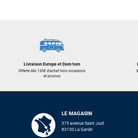
699,00 €
309,00 €
247,20 €
AJOUT
AJOUTER AU PANIER
Livraison Europe et Dom tom
Offerte dès 150€ d'achat hors occasions
E
et promos
LE MAGASIN
375 avenue Saint Just
83130 La Garde