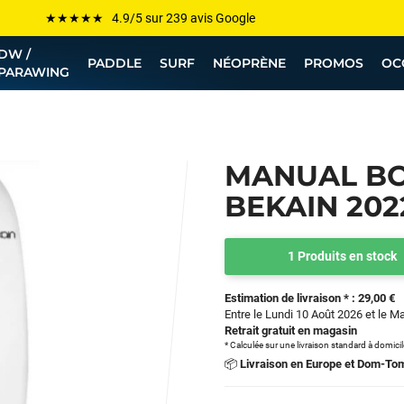
Les plus grandes marques sont chez Funway
DW /
Jusqu’à -75% de remise sur le windsurf, wingfoil, etc...
PADDLE
SURF
NÉOPRÈNE
PROMOS
OC
PARAWING
💰 Meilleur prix garanti — Moins cher ailleurs ? On s’aligne !
Besoin de conseils de pro ? Appelle nous !
MANUAL BO
BEKAIN 202
1 Produits en stock
Estimation de livraison * : 29,00 €
Entre le Lundi 10 Août 2026 et le M
Retrait gratuit en magasin
* Calculée sur une livraison standard à domici
📦
Livraison en Europe et Dom-To