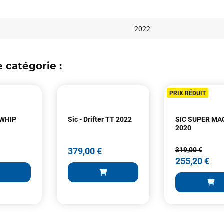
2022
 catégorie :
Votre satisfaction est notre priorité !
PRIX RÉDUIT
Découvrez quelques uns de vos
commentaires laissés sur Google
 WHIP
Sic - Drifter TT 2022
SIC SUPER M
2020
François
il y a un mois
379,00 €
319,00 €
J’ai commandé un pack via leur site internet. À peine la commande
255,20 €
validée, le magasin m’a appelé pour confirmer avec moi les
caractéristiques des équipements, me conseiller sur le matériel à choisir,
et m’a même offert du matériel en plus. Niveau réactivité, c’est au top :
la commande est partie le lendemain, et j’ai bien reçu tout le matériel
dans un colis propre et soigné. Plus qu’à tester ça sur l’eau ! Je
recommande vivement ce magasin pour son professionnalisme et sa