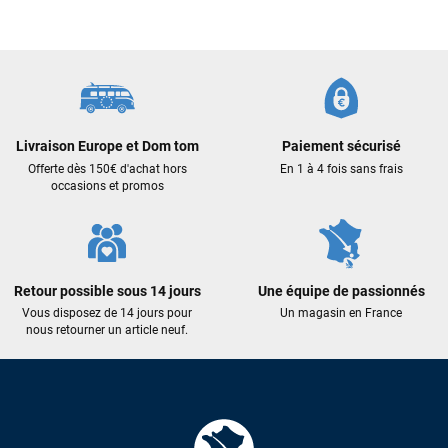
Cela faisait 6 mois que je galérais à remplacer ma board eux
m'ont trouvé une pépite à laquelle je n'aurais jamais pensé !
Excellent conseil excellent prix et en plus super sympas. Merci
encore pour cette severne dyno !
Maronui RICHMOND
il y a 3 mois
Livraison Europe et Dom tom
Paiement sécurisé
Offerte dès 150€ d'achat hors
En 1 à 4 fois sans frais
J'ai acheté une voile d'occasion depuis Tahiti. Super service.
occasions et promos
L'envoi a été rapide. La voile est arrivée en super état.
Mauruuru roa.
VOIR TOUS LES AVIS
Retour possible sous 14 jours
Une équipe de passionnés
Vous disposez de 14 jours pour
Un magasin en France
nous retourner un article neuf.
LAISSER UN AVIS