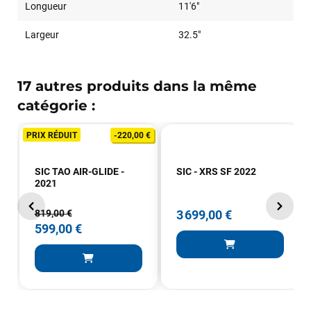
Longueur
11'6"
Largeur
32.5"
17 autres produits dans la même
catégorie :
François
il y a un mois
PRIX RÉDUIT
-220,00 €
J’ai commandé un pack via leur site internet. À peine la
commande validée, le magasin m’a appelé pour confirmer
SIC TAO AIR-GLIDE -
SIC - XRS SF 2022
avec moi les caractéristiques des équipements, me conseiller
2021
sur le matériel à choisir, et m’a même offert du matériel en
plus. Niveau réactivité, c’est au top : la commande est partie
819,00 €
3 699,00 €
le lendemain, et j’ai bien reçu tout le matériel dans un colis
599,00 €
propre et soigné. Plus qu’à tester ça sur l’eau ! Je
recommande vivement ce magasin pour son
professionnalisme et sa réactivité.
Sébastien BACHELIER
il y a un mois