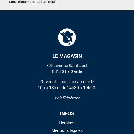
nous retourner un article neuf.
J'ai acheté une voile d'occasion depuis Tahiti. Super service.
L'envoi a été rapide. La voile est arrivée en super état.
Mauruuru roa.
VOIR TOUS LES AVIS
LAISSER UN AVIS
LE MAGASIN
375 avenue Saint Just
83130 La Garde
Ouvert du lundi au samedi de
10h à 13h et de 14h30 à 19h00.
Voir l'itinéraire
INFOS
Livraison
Mentions légales