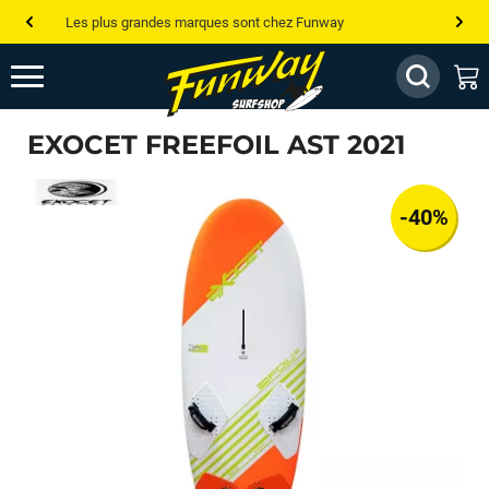
Les plus grandes marques sont chez Funway
Jusqu’à -75% de remise sur le windsurf, wingfoil, etc...
💰 Meilleur prix garanti — Moins cher ailleurs ? On s’aligne !
EXOCET FREEFOIL AST 2021
Besoin de conseils de pro ? Appelle nous !
-40%