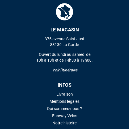
Mauruuru roa.
VOIR TOUS LES AVIS
LE MAGASIN
LAISSER UN AVIS
375 avenue Saint Just
83130 La Garde
Ouvert du lundi au samedi de
10h à 13h et de 14h30 à 19h00.
Voir l'itinéraire
INFOS
Livraison
Mentions légales
Qui sommes-nous ?
Funway Vélos
Notre histoire