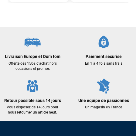
J’ai commandé un pack via leur site internet. À peine la
commande validée, le magasin m’a appelé pour confirmer
avec moi les caractéristiques des équipements, me conseiller
sur le matériel à choisir, et m’a même offert du matériel en
plus. Niveau réactivité, c’est au top : la commande est partie
le lendemain, et j’ai bien reçu tout le matériel dans un colis
propre et soigné. Plus qu’à tester ça sur l’eau ! Je
recommande vivement ce magasin pour son
professionnalisme et sa réactivité.
Livraison Europe et Dom tom
Paiement sécurisé
Offerte dès 150€ d'achat hors
En 1 à 4 fois sans frais
occasions et promos
Sébastien BACHELIER
il y a un mois
Cela faisait 6 mois que je galérais à remplacer ma board eux
m'ont trouvé une pépite à laquelle je n'aurais jamais pensé !
Excellent conseil excellent prix et en plus super sympas. Merci
encore pour cette severne dyno !
Retour possible sous 14 jours
Une équipe de passionnés
Vous disposez de 14 jours pour
Un magasin en France
nous retourner un article neuf.
Maronui RICHMOND
il y a 3 mois
J'ai acheté une voile d'occasion depuis Tahiti. Super service.
L'envoi a été rapide. La voile est arrivée en super état.