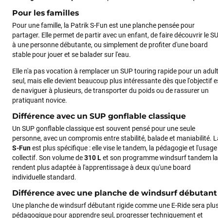
Pour les familles
Sébastien BACHELIER
il y a un mois
Pour une famille, la Patrik S-Fun est une planche pensée pour
Cela faisait 6 mois que je galérais à remplacer ma board eux
partager. Elle permet de partir avec un enfant, de faire découvrir le S
m'ont trouvé une pépite à laquelle je n'aurais jamais pensé !
à une personne débutante, ou simplement de profiter d'une board
Excellent conseil excellent prix et en plus super sympas. Merci
stable pour jouer et se balader sur l'eau.
encore pour cette severne dyno !
Elle n'a pas vocation à remplacer un SUP touring rapide pour un adul
seul, mais elle devient beaucoup plus intéressante dès que l'objectif e
de naviguer à plusieurs, de transporter du poids ou de rassurer un
Maronui RICHMOND
il y a 3 mois
pratiquant novice.
J'ai acheté une voile d'occasion depuis Tahiti. Super service.
Différence avec un SUP gonflable classique
L'envoi a été rapide. La voile est arrivée en super état.
Mauruuru roa.
Un SUP gonflable classique est souvent pensé pour une seule
personne, avec un compromis entre stabilité, balade et maniabilité. L
S-Fun
est plus spécifique : elle vise le tandem, la pédagogie et l'usage
collectif. Son volume de
310 L
et son programme windsurf tandem la
VOIR TOUS LES AVIS
rendent plus adaptée à l'apprentissage à deux qu'une board
individuelle standard.
LAISSER UN AVIS
Différence avec une planche de windsurf débutant
Une planche de windsurf débutant rigide comme une E-Ride sera plu
pédagogique pour apprendre seul, progresser techniquement et