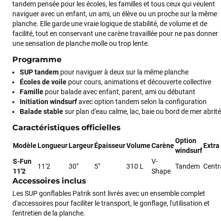
tandem pensée pour les écoles, les familles et tous ceux qui veulent
naviguer avec un enfant, un ami, un élève ou un proche sur la même
planche. Elle garde une vraie logique de stabilité, de volume et de
facilité, tout en conservant une carène travaillée pour ne pas donner
une sensation de planche molle ou trop lente.
Programme
SUP tandem
pour naviguer à deux sur la même planche
Écoles de voile
pour cours, animations et découverte collective
Famille
pour balade avec enfant, parent, ami ou débutant
Initiation windsurf
avec option tandem selon la configuration
Balade stable
sur plan d'eau calme, lac, baie ou bord de mer abrité
Caractéristiques officielles
Option
Modèle
Longueur
Largeur
Épaisseur
Volume
Carène
Extra
windsurf
S-Fun
V-
11'2
30"
5"
310 L
Tandem
Centr
11'2
Shape
Accessoires inclus
Les SUP gonflables Patrik sont livrés avec un ensemble complet
d'accessoires pour faciliter le transport, le gonflage, l'utilisation et
l'entretien de la planche.