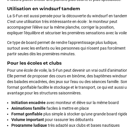
Utilisation en windsurf tandem
La S-Fun est aussi pensée pour la découverte du windsurf en tandem
C'est une utilisation très intéressante en école : le moniteur peut
accompagner l'élève sur la même planche, corriger la position,
expliquer l'équilibre et sécuriser les premières sensations avec la voile
Ce type de board permet de rendre l'apprentissage plus ludique,
surtout avec les enfants ou les personnes qui n'osent pas forcément
partir seules dès les premières minutes.
Pour les écoles et clubs
François
il y a un mois
Pour une école de voile, la S-Fun peut devenir un vrai outil d'animatio
Elle permet de proposer des cours en binôme, des baptêmes windsurf
J’ai commandé un pack via leur site internet. À peine la
des balades encadrées, des jeux sur l'eau ou des séances famille. So
commande validée, le magasin m’a appelé pour confirmer
format gonflable facilite le stockage et le transport, ce qui est aussi 
avec moi les caractéristiques des équipements, me conseiller
avantage pour les structures saisonnières.
sur le matériel à choisir, et m’a même offert du matériel en
plus. Niveau réactivité, c’est au top : la commande est partie
Initiation encadrée
avec moniteur et élève sur la même board
le lendemain, et j’ai bien reçu tout le matériel dans un colis
Animations famille
faciles à mettre en place
propre et soigné. Plus qu’à tester ça sur l’eau ! Je
Format gonflable
plus simple à stocker qu'une grande board rigid
recommande vivement ce magasin pour son
Volume important
pour rassurer les débutants
professionnalisme et sa réactivité.
Programme ludique
très adapté aux clubs et bases nautiques