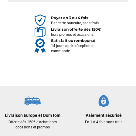
Payer en 3 ou 4 fois
Par carte bancaire, sans frais
Livraison offerte dès 150€
hors promos et occasions
Satisfait ou remboursé
14 jours après réception de
commande
François
il y a un mois
J’ai commandé un pack via leur site internet. À peine la
commande validée, le magasin m’a appelé pour confirmer
avec moi les caractéristiques des équipements, me conseiller
Livraison Europe et Dom tom
Paiement sécurisé
sur le matériel à choisir, et m’a même offert du matériel en
Offerte dès 150€ d'achat hors
En 1 à 4 fois sans frais
plus. Niveau réactivité, c’est au top : la commande est partie
occasions et promos
le lendemain, et j’ai bien reçu tout le matériel dans un colis