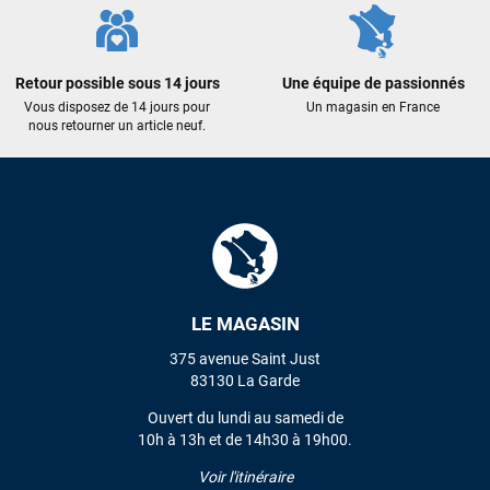
propre et soigné. Plus qu’à tester ça sur l’eau ! Je
recommande vivement ce magasin pour son
professionnalisme et sa réactivité.
Retour possible sous 14 jours
Une équipe de passionnés
Vous disposez de 14 jours pour
Un magasin en France
Sébastien BACHELIER
il y a un mois
nous retourner un article neuf.
Cela faisait 6 mois que je galérais à remplacer ma board eux
m'ont trouvé une pépite à laquelle je n'aurais jamais pensé !
Excellent conseil excellent prix et en plus super sympas. Merci
encore pour cette severne dyno !
Maronui RICHMOND
il y a 3 mois
J'ai acheté une voile d'occasion depuis Tahiti. Super service.
LE MAGASIN
L'envoi a été rapide. La voile est arrivée en super état.
Mauruuru roa.
375 avenue Saint Just
83130 La Garde
Ouvert du lundi au samedi de
10h à 13h et de 14h30 à 19h00.
VOIR TOUS LES AVIS
Voir l'itinéraire