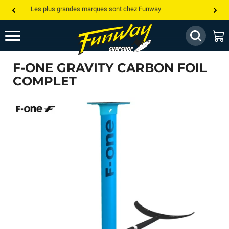
Les plus grandes marques sont chez Funway
Jusqu’à -75% de remise sur le windsurf, wingfoil, etc...
💰 Meilleur prix garanti — Moins cher ailleurs ? On s’aligne !
F-ONE GRAVITY CARBON FOIL
Besoin de conseils de pro ? Appelle nous !
COMPLET