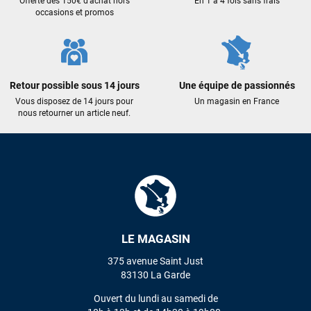
Offerte dès 150€ d'achat hors
En 1 à 4 fois sans frais
occasions et promos
Maronui RICHMOND
il y a 3 mois
J'ai acheté une voile d'occasion depuis Tahiti. Super service.
L'envoi a été rapide. La voile est arrivée en super état.
Retour possible sous 14 jours
Une équipe de passionnés
Mauruuru roa.
Vous disposez de 14 jours pour
Un magasin en France
nous retourner un article neuf.
VOIR TOUS LES AVIS
LAISSER UN AVIS
LE MAGASIN
375 avenue Saint Just
83130 La Garde
Ouvert du lundi au samedi de