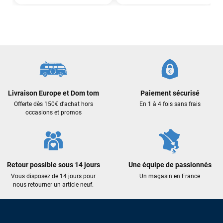
J’ai commandé un pack via leur site internet. À peine la
commande validée, le magasin m’a appelé pour confirmer
avec moi les caractéristiques des équipements, me conseiller
sur le matériel à choisir, et m’a même offert du matériel en
plus. Niveau réactivité, c’est au top : la commande est partie
le lendemain, et j’ai bien reçu tout le matériel dans un colis
propre et soigné. Plus qu’à tester ça sur l’eau ! Je
recommande vivement ce magasin pour son
professionnalisme et sa réactivité.
Livraison Europe et Dom tom
Paiement sécurisé
Offerte dès 150€ d'achat hors
En 1 à 4 fois sans frais
occasions et promos
Sébastien BACHELIER
il y a un mois
Cela faisait 6 mois que je galérais à remplacer ma board eux
m'ont trouvé une pépite à laquelle je n'aurais jamais pensé !
Excellent conseil excellent prix et en plus super sympas. Merci
encore pour cette severne dyno !
Retour possible sous 14 jours
Une équipe de passionnés
Vous disposez de 14 jours pour
Un magasin en France
nous retourner un article neuf.
Maronui RICHMOND
il y a 3 mois
J'ai acheté une voile d'occasion depuis Tahiti. Super service.
L'envoi a été rapide. La voile est arrivée en super état.