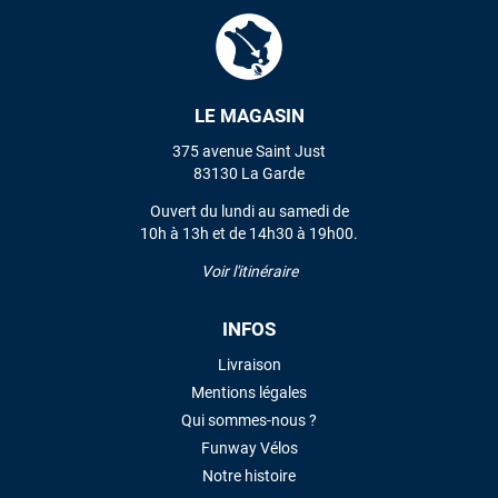
Mauruuru roa.
VOIR TOUS LES AVIS
LE MAGASIN
LAISSER UN AVIS
375 avenue Saint Just
83130 La Garde
Ouvert du lundi au samedi de
10h à 13h et de 14h30 à 19h00.
Voir l'itinéraire
INFOS
Livraison
Mentions légales
Qui sommes-nous ?
Funway Vélos
Notre histoire