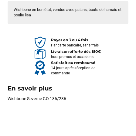
Wishbone en bon état, vendue avec palans, bouts de harnais et
poulie lisa
Payer en 3 ou 4 fois
Par carte bancaire, sans frais
Livraison offerte dès 150€
hors promos et occasions
Satisfait ou remboursé
14 jours après réception de
commande
En savoir plus
Wishbone Severne GO 186/236
François
il y a un mois
J’ai commandé un pack via leur site internet. À peine la