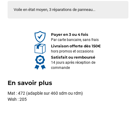
Voile en état moyen, 3 réparations de panneau...
Payer en 3 ou 4 fois
Par carte bancaire, sans frais
Livraison offerte dès 150€
hors promos et occasions
Satisfait ou remboursé
14 jours après réception de
commande
En savoir plus
Mat : 472 (adapble sur 460 sdm ou rdm)
Wish : 205
François
il y a un mois
J’ai commandé un pack via leur site internet. À peine la