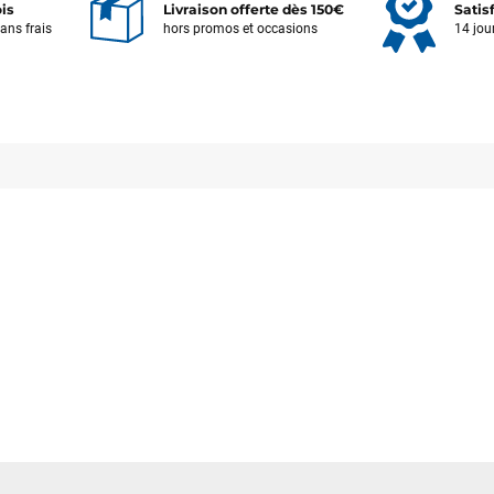
ois
Livraison offerte dès 150€
Satis
sans frais
hors promos et occasions
14 jou
Votre satisfaction est notre priorité !
Découvrez quelques uns de vos
commentaires laissés sur Google
François
il y a un mois
J’ai commandé un pack via leur site internet. À peine la commande
validée, le magasin m’a appelé pour confirmer avec moi les
caractéristiques des équipements, me conseiller sur le matériel à choisir,
et m’a même offert du matériel en plus. Niveau réactivité, c’est au top :
la commande est partie le lendemain, et j’ai bien reçu tout le matériel
dans un colis propre et soigné. Plus qu’à tester ça sur l’eau ! Je
recommande vivement ce magasin pour son professionnalisme et sa
réactivité.