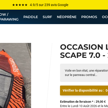
Les plus grandes marques sont chez Funway
DW /
Jusqu’à -75% de remise sur le windsurf, wingfoil, etc...
PADDLE
SURF
NÉOPRÈNE
PROMOS
OC
PARAWING
💰 Meilleur prix garanti — Moins cher ailleurs ? On s’aligne !
Besoin de conseils de pro ? Appelle nous !
OCCASION 
SCAPE 7.0 -
Voile en bon état, une réparati
sur le panneau central...
Vérifier la disponibilité au :
0
Estimation de livraison * : 29,00 €
Entre le Lundi 10 Août 2026 et le M