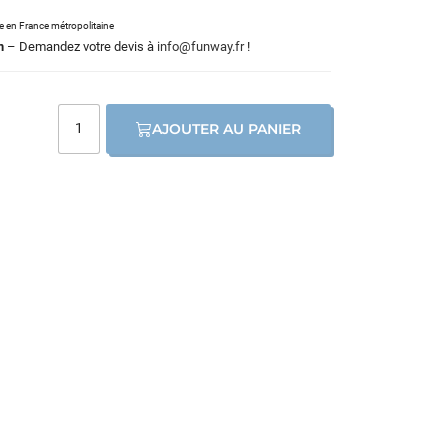
le en France métropolitaine
m
– Demandez votre devis à
info@funway.fr
!
AJOUTER AU PANIER