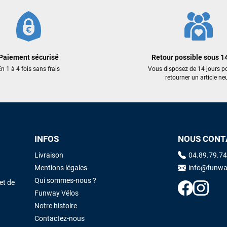
Sébastien BACHELIER
il y a un mois
Cela faisait 6 mois que je galérais à remplacer ma board eux m'ont
trouvé une pépite à laquelle je n'aurais jamais pensé ! Excellent conseil
excellent prix et en plus super sympas. Merci encore pour cette severne
dyno !
Paiement sécurisé
Retour possible sous 14
n 1 à 4 fois sans frais
Vous disposez de 14 jours p
retourner un article neu
Maronui RICHMOND
il y a 3 mois
J'ai acheté une voile d'occasion depuis Tahiti. Super service. L'envoi a
été rapide. La voile est arrivée en super état. Mauruuru roa.
INFOS
NOUS CONT
VOIR TOUS LES AVIS
LAISSER UN AVIS
Livraison
04.89.79.74
Mentions légales
info@funwa
Qui sommes-nous ?
et de
Funway Vélos
Notre histoire
Contactez-nous