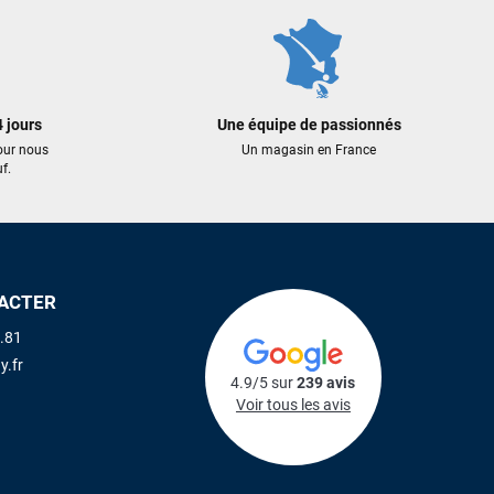
 jours
Une équipe de passionnés
our nous
Un magasin en France
f.
ACTER
.81
y.fr
4.9/5 sur
239 avis
Voir tous les avis