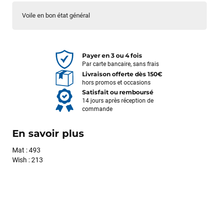
Voile en bon état général
Payer en 3 ou 4 fois
Par carte bancaire, sans frais
Livraison offerte dès 150€
hors promos et occasions
Satisfait ou remboursé
14 jours après réception de
commande
En savoir plus
Mat : 493
Wish : 213
François
il y a un mois
J’ai commandé un pack via leur site internet. À peine la