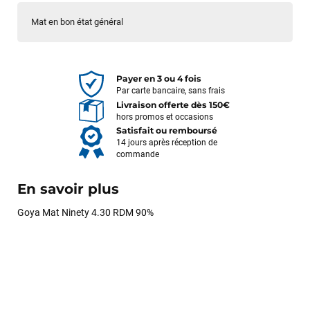
Mat en bon état général
Payer en 3 ou 4 fois
Par carte bancaire, sans frais
Livraison offerte dès 150€
hors promos et occasions
Satisfait ou remboursé
14 jours après réception de
commande
En savoir plus
Goya Mat Ninety 4.30 RDM 90%
François
il y a un mois
J’ai commandé un pack via leur site internet. À peine la
commande validée, le magasin m’a appelé pour confirmer