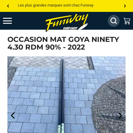
Les plus grandes marques sont chez Funway
Jusqu’à -75% de remise sur le windsurf, wingfoil, etc...
💰 Meilleur prix garanti — Moins cher ailleurs ? On s’aligne !
OCCASION MAT GOYA NINETY
Besoin de conseils de pro ? Appelle nous !
4.30 RDM 90% - 2022