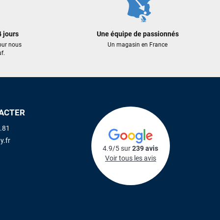
 jours
Une équipe de passionnés
our nous
Un magasin en France
f.
ACTER
.81
y.fr
4.9/5 sur
239 avis
Voir tous les avis