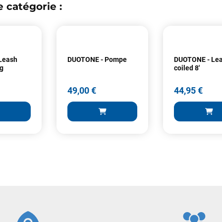
 catégorie :
Votre satisfaction est notre priorité !
Leash
DUOTONE - Pompe
DUOTONE - Le
Découvrez quelques uns de vos
ng
coiled 8'
commentaires laissés sur Google
49,00 €
44,95 €
François
il y a un mois
J’ai commandé un pack via leur site internet. À peine la commande
validée, le magasin m’a appelé pour confirmer avec moi les
caractéristiques des équipements, me conseiller sur le matériel à choisir,
et m’a même offert du matériel en plus. Niveau réactivité, c’est au top :
la commande est partie le lendemain, et j’ai bien reçu tout le matériel
dans un colis propre et soigné. Plus qu’à tester ça sur l’eau ! Je
49,00 €
44,95 €
recommande vivement ce magasin pour son professionnalisme et sa
réactivité.
ER AU PANIER
AJOUTER AU PANIER
AJOUTER
Sébastien BACHELIER
il y a un mois