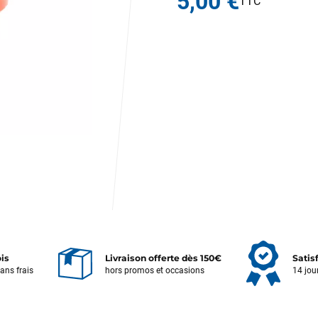
5,00 €
ois
Livraison offerte dès 150€
Satis
sans frais
hors promos et occasions
14 jou