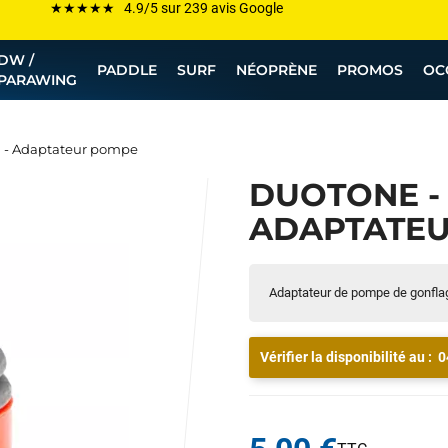
Les plus grandes marques sont chez Funway
DW /
Jusqu’à -75% de remise sur le windsurf, wingfoil, etc...
PADDLE
SURF
NÉOPRÈNE
PROMOS
OC
PARAWING
💰 Meilleur prix garanti — Moins cher ailleurs ? On s’aligne !
Besoin de conseils de pro ? Appelle nous !
- Adaptateur pompe
DUOTONE -
ADAPTATE
Adaptateur de pompe de gonflag
Vérifier la disponibilité au :
0