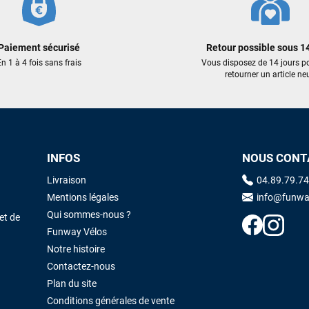
Cela faisait 6 mois que je galérais à remplacer ma board eux m'ont
trouvé une pépite à laquelle je n'aurais jamais pensé ! Excellent conseil
excellent prix et en plus super sympas. Merci encore pour cette severne
Paiement sécurisé
Retour possible sous 14
dyno !
n 1 à 4 fois sans frais
Vous disposez de 14 jours p
retourner un article neu
Maronui RICHMOND
il y a 3 mois
J'ai acheté une voile d'occasion depuis Tahiti. Super service. L'envoi a
été rapide. La voile est arrivée en super état. Mauruuru roa.
INFOS
NOUS CONT
Livraison
04.89.79.74
VOIR TOUS LES AVIS
LAISSER UN AVIS
Mentions légales
info@funwa
Qui sommes-nous ?
et de
Funway Vélos
Notre histoire
Contactez-nous
Plan du site
Conditions générales de vente